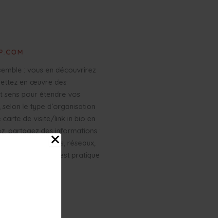
P.COM
semble : vous en découvrirez
Mettez en œuvre des
nt sens pour étendre vos
 selon le type d’organisation
carte de visite/link in bio en
ez, partagez des informations :
le à vos e-mailings, réseaux,
 qui crée du lien, c’est pratique