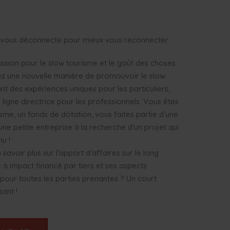
E
i vous déconnecte pour mieux vous reconnecter
assion pour le slow tourisme et le goût des choses
ez une nouvelle manière de promouvoir le slow
nt des expériences uniques pour les particuliers,
ligne directrice pour les professionnels. Vous êtes
sme, un fonds de dotation, vous faites partie d’une
une petite entreprise à la recherche d’un projet qui
nu !
savoir plus sur l’apport d’affaires sur le long
 à impact financé par tiers et ses aspects
our toutes les parties prenantes ? Un court
ant !