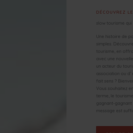
DÉCOUVREZ L
slow tourisme qu
Une histoire de p
simples. Découvr
tourisme, en offra
avec une nouvelle 
un acteur du touri
association ou d’ 
fait sens ? Bienve
Vous souhaitez en 
terme, le tourisme
gagnant-gagnant p
message est suffis