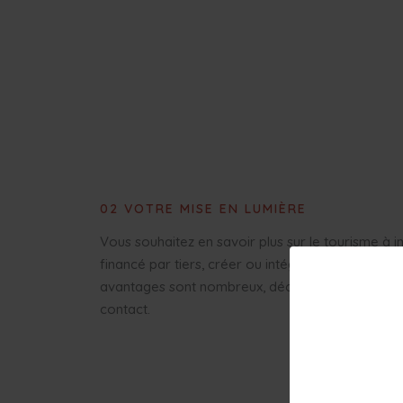
02 VOTRE MISE EN LUMIÈRE
Vous souhaitez en savoir plus sur le tourisme à 
financé par tiers, créer ou intégrer un projet ? L
avantages sont nombreux, découvrez-les, prene
contact.