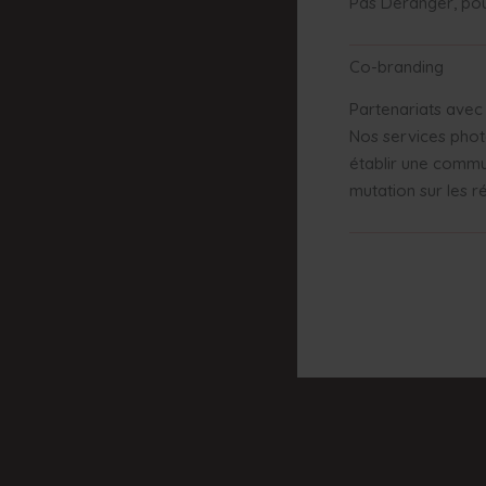
Pas Déranger, pou
Co-branding
Partenariats avec
Nos services phot
établir une commu
mutation sur les 