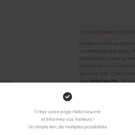
03 DISCONNECTEDTRI
Imaginons votre projet en
les avantages pas à pas. 
partenariats locaux qui fo
prestations ou vos actions,
que vous êtes. Créez votre 
impact
ligne
HelloView.Me
: affich
es
un lien ou QRcode intégrab
z
sites… Un lien plein de liens
et tout simple.
Créez votre page HelloView.me
et Informez vos Visiteurs !
Un simple lien, de multiples possibilités