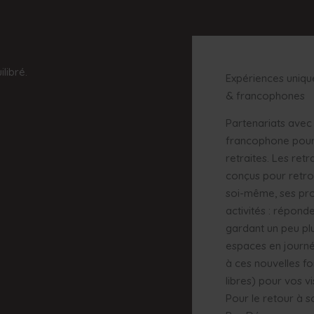
libré.
Expériences uniqu
& francophones
Partenariats avec
francophone pour 
retraites. Les re
conçus pour retro
soi-même, ses pro
activités : répond
gardant un peu plus
espaces en journé
à ces nouvelles f
libres) pour vos vi
Pour le retour à s