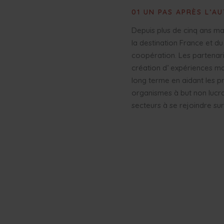
01 UN PAS APRÈS L’A
Depuis plus de cinq ans ma
la destination France et d
coopération. Les partenaria
création d’ expériences ma
long terme en aidant les p
organismes à but non lucrat
secteurs à se rejoindre su