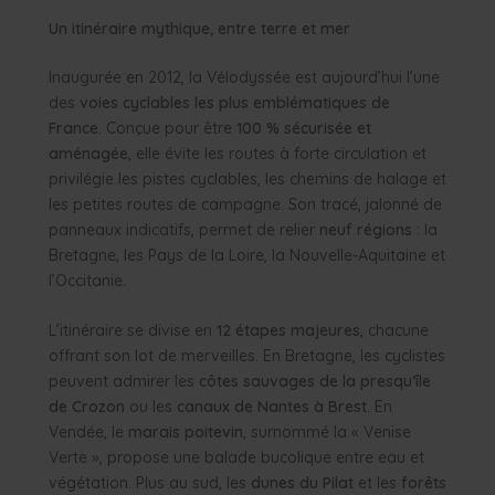
Un itinéraire mythique, entre terre et mer
Inaugurée en 2012, la Vélodyssée est aujourd’hui l’une
des
voies cyclables les plus emblématiques de
France
. Conçue pour être
100 % sécurisée et
aménagée
, elle évite les routes à forte circulation et
privilégie les pistes cyclables, les chemins de halage et
les petites routes de campagne. Son tracé, jalonné de
panneaux indicatifs, permet de relier
neuf régions
: la
Bretagne, les Pays de la Loire, la Nouvelle-Aquitaine et
l’Occitanie.
L’itinéraire se divise en
12 étapes majeures
, chacune
offrant son lot de merveilles. En Bretagne, les cyclistes
peuvent admirer les
côtes sauvages de la presqu’île
de Crozon
ou les
canaux de Nantes à Brest
. En
Vendée, le
marais poitevin
, surnommé la « Venise
Verte », propose une balade bucolique entre eau et
végétation. Plus au sud, les
dunes du Pilat
et les
forêts