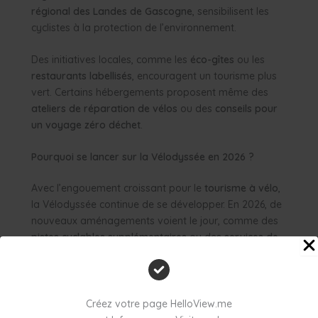
régional des Landes de Gascogne
, sensibilisent les
cyclistes à la protection de l’environnement.
Des initiatives locales, comme les
éco-gîtes
ou les
restaurants labellisés
, encouragent un tourisme plus
vert. Certains hébergements proposent même des
ateliers de réparation de vélos
ou des
conseils pour
un voyage zéro déchet
.
Pourquoi se lancer sur la Vélodyssée en 2026 ?
Avec l’engouement croissant pour le
tourisme à vélo
,
la Vélodyssée continue de se développer. En 2026, de
nouveaux aménagements voient le jour, comme des
pistes cyclables supplémentaires
ou des
services de
location de vélos améliorés
. Les
applications mobiles
dédiées, comme GeoVelo, permettent de préparer
son itinéraire en temps réel, avec des informations sur
les points d’intérêt, les hébergements et les services à
Créez votre page HelloView.me