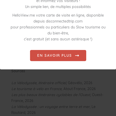
proximité.
et Informez vos Visiteurs !
Un simple lien, de multiples possibilités
Alors, prêt à vous lancer ? Que ce soit pour une
HelloView.me votre carte de visite en ligne, disponible
balade d’une journée
, un
week-end découverte
ou
depuis disconnectedtrip.com
une
aventure de plusieurs semaines
, la Vélodyssée
pour professionnels ou particuliers du Slow tourisme ou
promet des souvenirs inoubliables, entre
liberté,
du bien-être,
nature et rencontres
.
c'est gratuit (et sans aucun astérisque !)
Découvrez nos séjours clé en main sur
cette voie dès
maintenant !
EN SAVOIR PLUS
Sources
La Vélodyssée, itinéraire officiel
, Géovélo, 2026
Le tourisme à vélo en France
, Atout France, 2026
Les plus beaux itinéraires cyclables de l’Ouest
, Ouest-
France, 2026
La Vélodyssée : un voyage entre terre et mer
, Le
Routard, 2026