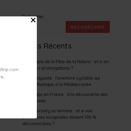
Rechercher
RECHERCHER
Posts Récents
Les 20 ans de la Fête de la Nature : et si on
jouait les prolongations ?
edtrip.com
re,
La Vélodyssée : l’aventure cyclable qui
relie l’Atlantique à la Méditerranée
Printemps en France : à la découverte des
patrimoines
OFF February se termine : et si vos
prochaines escapades étaient 100 %
déconnectées ?