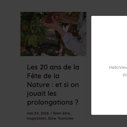
Les 20 ans de la
HelloView
Fête de la
po
Nature : et si on
jouait les
prolongations ?
mai 24, 2026
/
Bien-être
,
Inspiration
,
Slow Tourisme