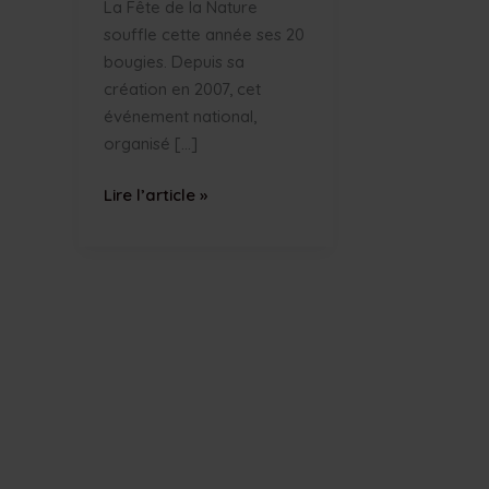
La Fête de la Nature
souffle cette année ses 20
bougies. Depuis sa
création en 2007, cet
événement national,
organisé […]
Les
Lire l’article »
20
ans
de
la
Fête
de
la
Nature
:
et